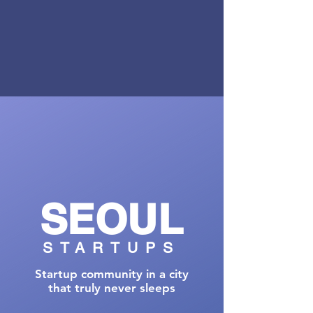
SEOUL
STARTUPS
Startup community in a city
that truly never sleeps